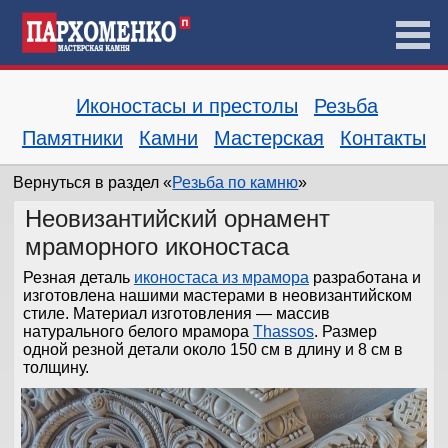
Иконостасы и престолы
Резьба
Памятники
Камни
Мастерская
Контакты
Вернуться в раздел «
Резьба по камню
»
Неовизантийский орнамент
мраморного иконостаса
Резная деталь
иконостаса из мрамора
разработана и
изготовлена нашими мастерами в неовизантийском
стиле. Материал изготовления — массив
натурального белого мрамора
Thassos
. Размер
одной резной детали около 150 см в длину и 8 см в
толщину.