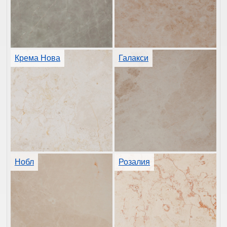
Крема Нова
Галакси
Нобл
Розалия