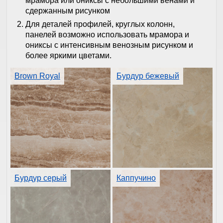
мрамора или ониксы с небольшими венами и
сдержанным рисунком
Для деталей профилей, круглых колонн,
панелей возможно использовать мрамора и
ониксы с интенсивным венозным рисунком и
более яркими цветами.
Brown Royal
Бурдур бежевый
Бурдур серый
Каппучино