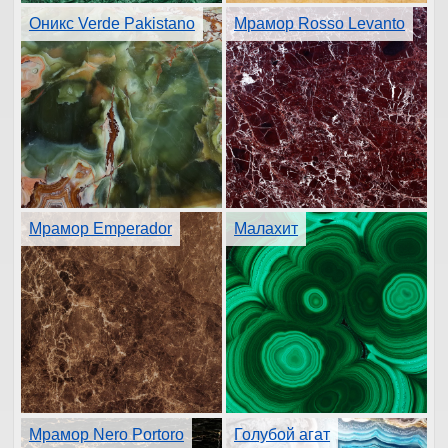
Оникс Verde Pakistano
Мрамор Rosso Levanto
Мрамор Emperador
Малахит
Мрамор Nero Portoro
Голубой агат