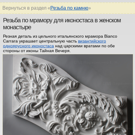
Вернуться в раздел «
Резьба по камню
»
Резьба по мрамору для иконостаса в женском
монастыре
Резная деталь из цельного итальянского мрамора Bianco
Carrara украшает центральную часть
византийского
одноярусного иконостаса
над царскими вратами по обе
стороны от иконы Тайная Вечеря.